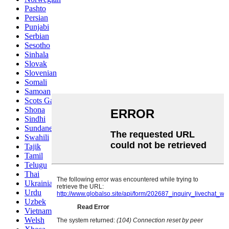
Pashto
Persian
Punjabi
Serbian
Sesotho
Sinhala
Slovak
Slovenian
Somali
Samoan
Scots Gaelic
Shona
Sindhi
Sundanese
Swahili
Tajik
Tamil
Telugu
Thai
Ukrainian
Urdu
Uzbek
Vietnamese
Welsh