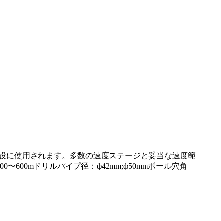
グの建設に使用されます。多数の速度ステージと妥当な速度範
00mドリルパイプ径：ф42mm;ф50mmボール穴角