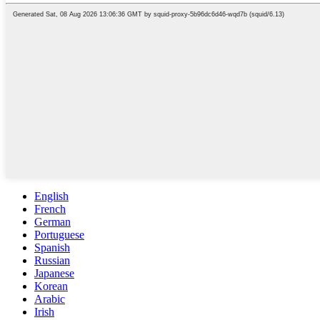
English
French
German
Portuguese
Spanish
Russian
Japanese
Korean
Arabic
Irish