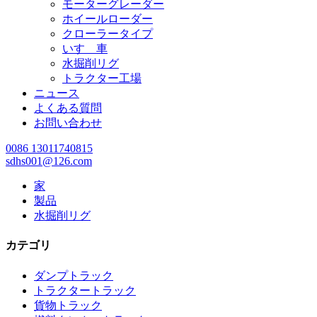
モーターグレーダー
ホイールローダー
クローラータイプ
いすゞ車
水掘削リグ
トラクター工場
ニュース
よくある質問
お問い合わせ
0086 13011740815
sdhs001@126.com
家
製品
水掘削リグ
カテゴリ
ダンプトラック
トラクタートラック
貨物トラック