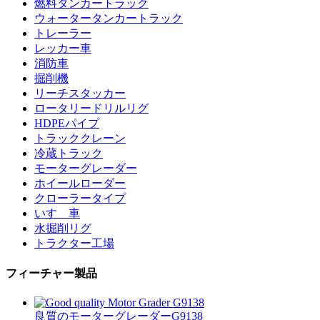
燃料タンカートラック
ウォータータンカートラック
トレーラー
レッカー車
消防車
掘削機
リーチスタッカー
ロータリードリルリグ
HDPEパイプ
トラッククレーン
冷蔵トラック
モーターグレーダー
ホイールローダー
クローラータイプ
いすゞ車
水掘削リグ
トラクター工場
フィーチャー製品
良質のモーターグレーダーG9138