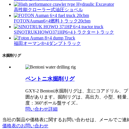
高性能クローラー式油圧ショベル
FOTONAuman6×4燃料トラック20cbm
SINOTRUKHOWO371HP6×4トラクタートラック
福田オーマン8×4ダンプトラック
水掘削リグ
ベントニ水掘削リグ
GXY-2 Bentoni水掘削リグは、主にコア
囲があります。掘削リグは、高出力、小型、軽量、そ
度：360°ボール盤サイズ..
問い合わせ
詳細
当社の製品や価格表に関するお問い合わせは、メールでご連絡
価格表のお問い合わせ