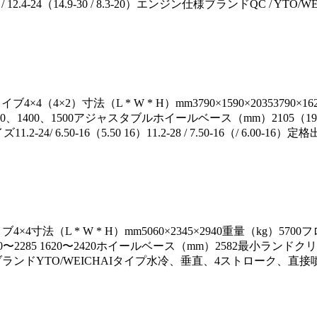
12.4-24（14.9-30 / 8.3-20）エンジン仕様ブランドQC / YTO/
4（4×2）寸法（L * W * H）mm3790×1590×20353790×162
、1400、1500アジャスタブルホイールベース（mm）2105（1
6.50-16（5.50 16）11.2-28 / 7.50-16（/ 6.00-16）定格出力（kW）2
4×4寸法（L * W * H）mm5060×2345×2940重量（kg）57
）1650〜2285 1620〜2420ホイールベース（mm）2582最小
ジン仕様ブランドYTO/WEICHAIタイプ水冷、垂直、4ストローク、直接