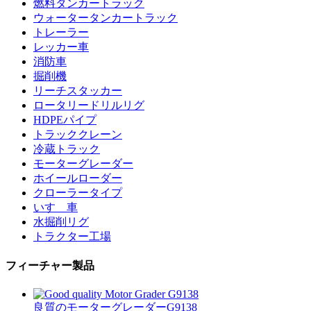
燃料タンカートラック
ウォータータンカートラック
トレーラー
レッカー車
消防車
掘削機
リーチスタッカー
ロータリードリルリグ
HDPEパイプ
トラッククレーン
冷蔵トラック
モーターグレーダー
ホイールローダー
クローラータイプ
いすゞ車
水掘削リグ
トラクター工場
フィーチャー製品
良質のモーターグレーダーG9138