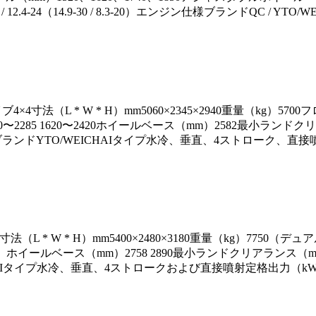
12.4-24（14.9-30 / 8.3-20）エンジン仕様ブランドQC / YTO/
4×4寸法（L * W * H）mm5060×2345×2940重量（kg）57
）1650〜2285 1620〜2420ホイールベース（mm）2582最小
ジン仕様ブランドYTO/WEICHAIタイプ水冷、垂直、4ストローク、直接
法（L * W * H）mm5400×2480×3180重量（kg）7750（
アルタイヤ）ホイールベース（mm）2758 2890最小ランドクリアラン
ICHAIタイプ水冷、垂直、4ストロークおよび直接噴射定格出力（kW）132