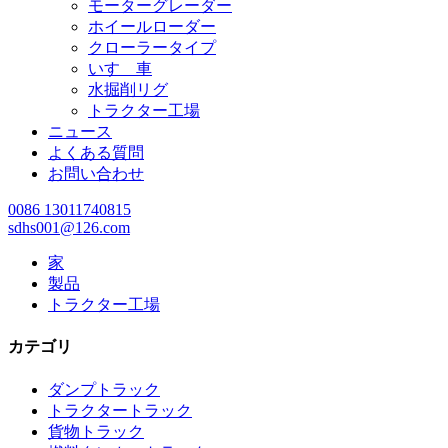
モーターグレーダー
ホイールローダー
クローラータイプ
いすゞ車
水掘削リグ
トラクター工場
ニュース
よくある質問
お問い合わせ
0086 13011740815
sdhs001@126.com
家
製品
トラクター工場
カテゴリ
ダンプトラック
トラクタートラック
貨物トラック