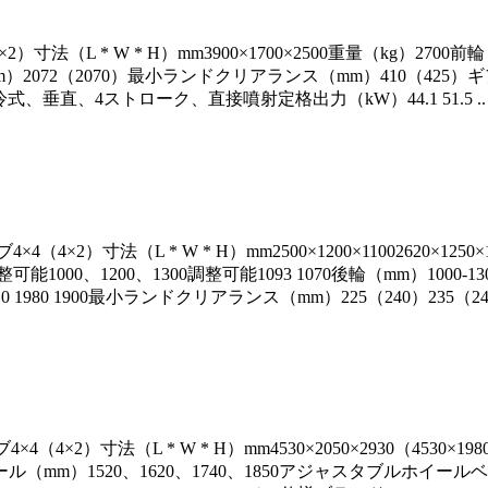
法（L * W * H）mm3900×1700×2500重量（kg）2700前輪
）2072（2070）最小ランドクリアランス（mm）410（425）ギアシフ
プ水冷式、垂直、4ストローク、直接噴射定格出力（kW）44.1 51.5 .. .
×2）寸法（L * W * H）mm2500×1200×11002620×1250×11603
調整可能1000、1200、1300調整可能1093 1070後輪（mm）1000
510 1980 1900最小ランドクリアランス（mm）225（240）235（2
4（4×2）寸法（L * W * H）mm4530×2050×2930（4530×
ホイール（mm）1520、1620、1740、1850アジャスタブルホイ