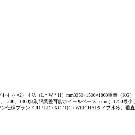
×4（4×2）寸法（L * W * H）mm3350×1500×1860重量（K
、1200、1300無制限調整可能ホイールベース（mm）1750最小
6）エンジン仕様ブランドJD / LD / XC / QC / WEICHAIタイプ