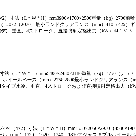
法（L * W * H）mm3900×1700×2500重量（kg）2700前輪
）2072（2070）最小ランドクリアランス（mm）410（425）ギアシフ
プ水冷式、垂直、4ストローク、直接噴射定格出力（kW）44.1 51.5 .. .
法（L * W * H）mm5400×2480×3180重量（kg）7750（
アルタイヤ）ホイールベース（mm）2758 2890最小ランドクリアラン
ICHAIタイプ水冷、垂直、4ストロークおよび直接噴射定格出力（kW）132
4（4×2）寸法（L * W * H）mm4530×2050×2930（4530×
ホイール（mm）1520、1620、1740、1850アジャスタブルホイ