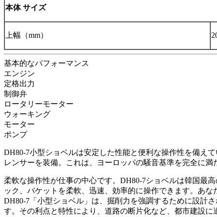
本体
サイズ
上幅（mm）
2
基本的なパフォーマンス
エンジン
定格出力
制御弁
ロータリーモーター
ウォーキング
モーター
ポンプ
DH80-7小型ショベルは安定した性能と便利な操作性を備
レンサーを装備。これは、ヨーロッパの騒音基準を完全に満
柔軟な操作性が仕事の中心です。DH80-7ショベルは韓国
ック、バケットを柔軟、迅速、効率的に操作できます。あな
DH80-7「小型ショベル」は、掘削力を強調するために設
す。その利点と特性により、道路の断片化など、都市建設に