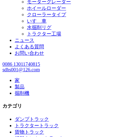
モーターグレーダー
ホイールローダー
クローラータイプ
いすゞ車
水掘削リグ
トラクター工場
ニュース
よくある質問
お問い合わせ
0086 13011740815
sdhs001@126.com
家
製品
掘削機
カテゴリ
ダンプトラック
トラクタートラック
貨物トラック