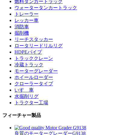
燃料タンカートラック
ウォータータンカートラック
トレーラー
レッカー車
消防車
掘削機
リーチスタッカー
ロータリードリルリグ
HDPEパイプ
トラッククレーン
冷蔵トラック
モーターグレーダー
ホイールローダー
クローラータイプ
いすゞ車
水掘削リグ
トラクター工場
フィーチャー製品
良質のモーターグレーダーG9138