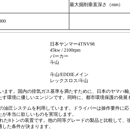
最大掘削垂直深さ（mm）
000
日本ヤンマー4TNV98
45kw / 2100rpm
パーカー
斗山
斗山/EDDIEメイン
レックスロス/斗山
えています。国内の排気ガス基準を満たすために、日本のヤマハ
たす環境に優しいエンジンです。同時に、都市環境保護の発展
最高の油圧システムを利用しています。ドライバーは操作要件に
たが本当に欲しいものを実現します。
計された8トンの装置です。他の同等グレードの製品と比較して
適した条件が決まります。