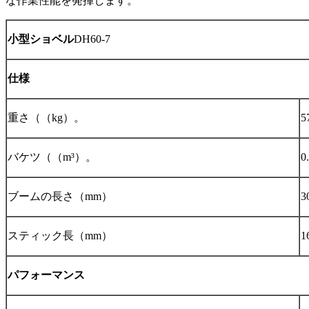
な作業性能を発揮します。
小型ショベル
DH60-7
仕様
重さ
（（
kg
）。
5
バケツ
（（
m³
）。
0
ブームの長さ（mm）
3
スティック長（mm）
1
パフォーマンス