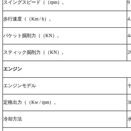
スイングスピード
（（
rpm
）。
9
歩行速度
（（
Km / h
）。
4.
バケット掘削力
（（
KN
）。
4
スティック掘削力
（（
KN
）。
2
エンジン
エンジンモデル
ヤ
定格出力
（（
Kw / rpm
）。
3
冷却方法