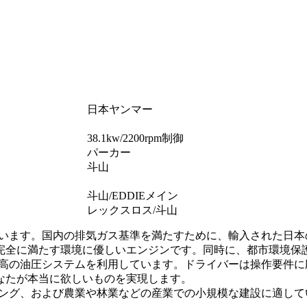
日本ヤンマー
38.1kw/2200rpm制御
パーカー
斗山
斗山/EDDIEメイン
レックスロス/斗山
えています。国内の排気ガス基準を満たすために、輸入された日
完全に満たす環境に優しいエンジンです。同時に、都市環境保
国最高の油圧システムを利用しています。ドライバーは操作要件
なたが本当に欲しいものを実現します。
リミング、および農業や林業などの産業での小規模な建設に適し