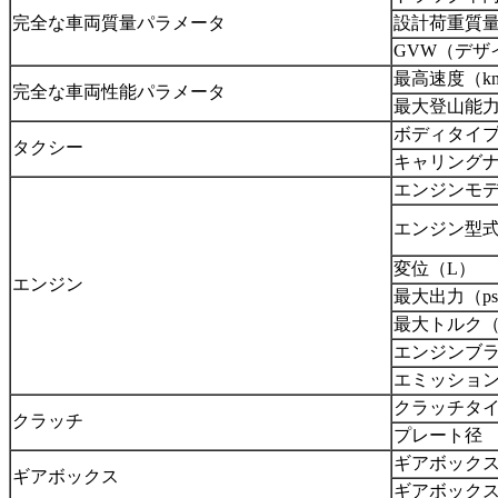
完全な車両質量パラメータ
設計荷重質量
GVW（デザ
最高速度（km 
完全な車両性能パラメータ
最大登山能
ボディタイ
タクシー
キャリング
エンジンモ
エンジン型
変位（L）
エンジン
最大出力（ps 
最大トルク（Nm
エンジンブ
エミッショ
クラッチタ
クラッチ
プレート径
ギアボック
ギアボックス
ギアボック