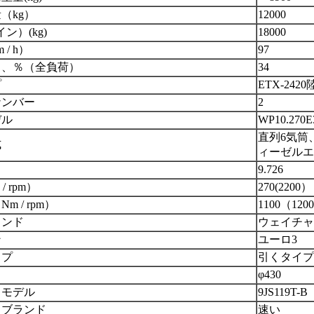
（kg）
12000
イン）
(
kg
)
18000
/ h）
97
力、％（全負荷）
34
プ
ETX-24
2
0
ナンバー
2
デル
W
P10.270E
直列6気筒
式
ィーゼルエ
9.726
/ rpm）
270
(
22
00）
 / rpm）
1
10
0（1
2
00
ランド
ウェイチャ
ン
ユーロ
3
イプ
引く
タイプ
φ430
スモデル
9JS119T-
スブランド
速い