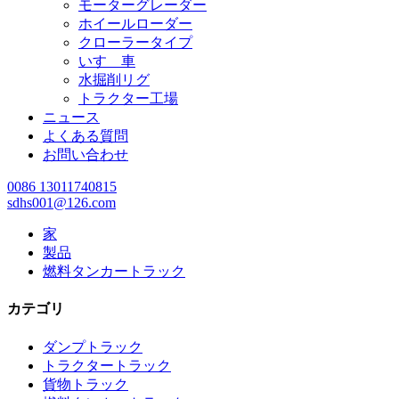
モーターグレーダー
ホイールローダー
クローラータイプ
いすゞ車
水掘削リグ
トラクター工場
ニュース
よくある質問
お問い合わせ
0086 13011740815
sdhs001@126.com
家
製品
燃料タンカートラック
カテゴリ
ダンプトラック
トラクタートラック
貨物トラック