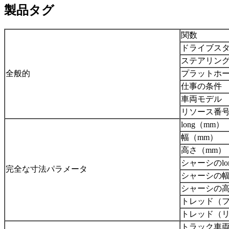
製品タグ
関数
ドライブス
ステアリン
全般的
プラットホ
仕事の条件
車両モデル
リソース番
long（mm）
幅（mm）
高さ（mm）
シャーシのlo
完全な寸法パラメータ
シャーシの幅
シャーシの高
トレッド（フ
トレッド（リ
トラック
車