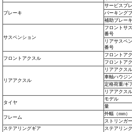
サービスブ
ブレーキ
パーキング
補助ブレー
フロントサス
番号
サスペンション
リアサスペン
番号
フロントア
フロントアクスル
フロントア
リアアクス
車軸ハウジ
リアアクスル
定格荷重/ギ
リアアクス
モデル
タイヤ
量
外幅（mm）
フレーム
ストリンガー
ステアリングギア
ステアリン