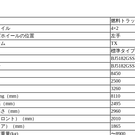
燃料トラッ
タイル
4
×
2
グホイールの位置
左手
ーム
TX
標準タイプ
BJ
5182GSS
号
BJ
5182GSS
8450
2500
3260
ng（mm）
8110
（mm）
249
5
さ（mm）
2960
ロント）（mm）
20
10
ア）（mm）
18
65
両重量
(
kg
)
〜
8900