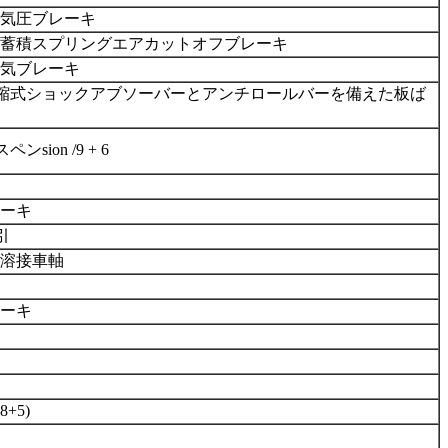
気圧ブレーキ
蓄積スプリングエアカットオフブレーキ
気ブレーキ
縮式ショックアブソーバーとアンチロールバーを備えた板ば
スペン
sion /
9 + 6
ーキ
引
溶接
車軸
ーキ
8+
5
)