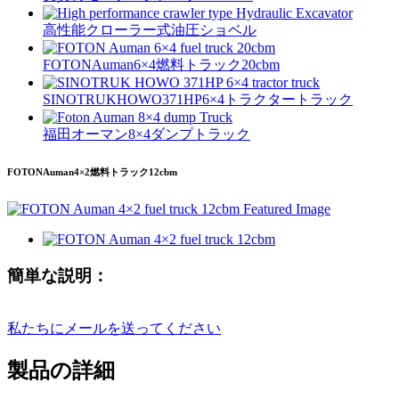
高性能クローラー式油圧ショベル
FOTONAuman6×4燃料トラック20cbm
SINOTRUKHOWO371HP6×4トラクタートラック
福田オーマン8×4ダンプトラック
FOTONAuman4×2燃料トラック12cbm
簡単な説明：
私たちにメールを送ってください
製品の詳細