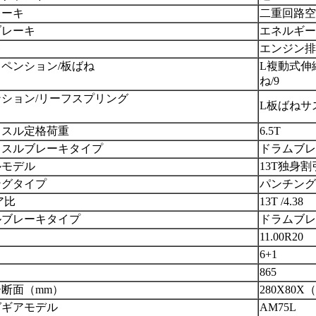
レーキ
二重回路空
ブレーキ
エネルギー
キ
エンジン排
ペンション/板ばね
L
複動式伸
ね
/
9
ション/リーフスプリング
L
板ばね
サ
クスル定格荷重
6
.5T
クスルブレーキタイプ
ドラムブレ
ルモデル
13T
独身
割
ングタイプ
パンチング
ア比
13T /
4.38
ルブレーキタイプ
ドラムブレ
11.00R20
6
+1
865
断面（mm）
280
X
8
0X（
グギアモデル
AM75L