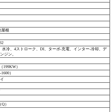
陸屋根
32
、水冷、4ストローク、DI、ターボ
-
充電、インター
-
冷却、デ
ンジン。
（199KW）
-1
6
00）
イ
B（Q）