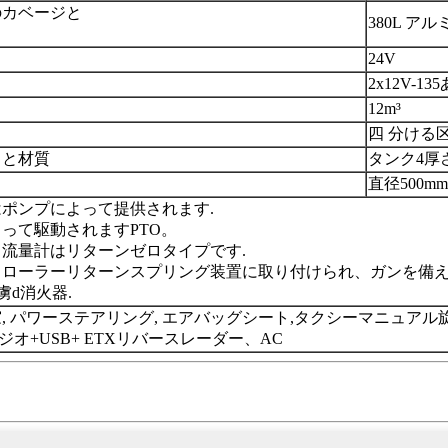
のカベージと
3
8
0L
アル
24V
2x12V-1
3
5
12
m³
四
分ける
さと材質
タンク
4
厚
直径500
はポンプによって提供されます
.
よって駆動されます
PTO。
、流量計はリターンゼロタイプです
.
、ローラーリターンスプリング装置に取り付けられ、ガンを備
捕虜
d
消火器
.
窓
,
パワーステアリング
,
エアバッグシート
,
タクシー
マニュアル
ラジオ+USB
+ ETXリバースレーダー、AC