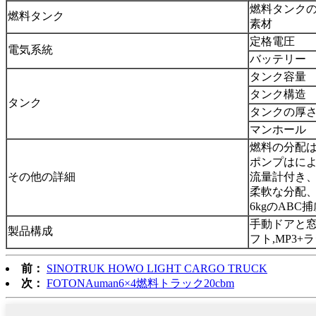
燃料タンク
燃料タンク
素材
定格電圧
電気系統
バッテリー
タンク容量
タンク構造
タンク
タンクの厚
マンホール
燃料の分配
ポンプはに
その他の詳細
流量計付き
柔軟な分配
6kgのABC
手動ドアと
製品構成
フト
,
MP3+
前：
SINOTRUK HOWO LIGHT CARGO TRUCK
次：
FOTONAuman6×4燃料トラック20cbm