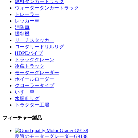
燃料タンカートラック
ウォータータンカートラック
トレーラー
レッカー車
消防車
掘削機
リーチスタッカー
ロータリードリルリグ
HDPEパイプ
トラッククレーン
冷蔵トラック
モーターグレーダー
ホイールローダー
クローラータイプ
いすゞ車
水掘削リグ
トラクター工場
フィーチャー製品
良質のモーターグレーダーG9138