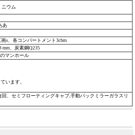
ミニウム
ああ
区画
s、各コンパートメント3cbm
さmm、
炭素鋼
Q235
mmのマンホール
えています。
旋回
、セミ
フローティングキャブ
,
手動バックミラーガラスリ