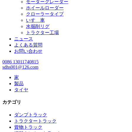
モーターグレーダー
ホイールローダー
クローラータイプ
いすゞ車
水掘削リグ
トラクター工場
ニュース
よくある質問
お問い合わせ
0086 13011740815
sdhs001@126.com
家
製品
タイヤ
カテゴリ
ダンプトラック
トラクタートラック
貨物トラック