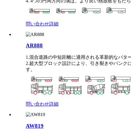
4. 4つの円周方向の溝は、より良い熱放散をもた
問い合わせ
詳細
AR888
1.混合道路の中短距離に適用される革新的なパタ
2.超大型ブロック設計により、引き裂きやパン
す。
問い合わせ
詳細
AW819