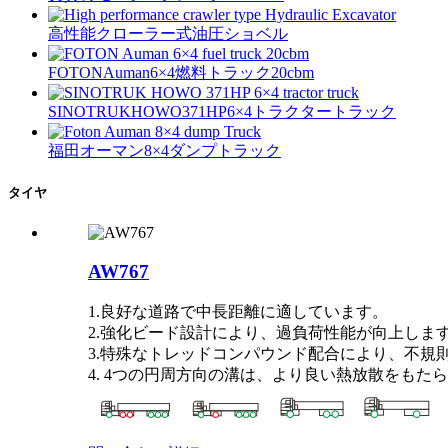
高性能クローラー式油圧ショベル
FOTONAuman6×4燃料トラック20cbm
SINOTRUKHOWO371HP6×4トラクタートラック
福田オーマン8×4ダンプトラック
タイヤ
AW767
1.良好な道路で中長距離に適しています。
2.強化ビード設計により、過負荷性能が向上しま
3.特殊なトレッドコンパウンド配合により、不規
4. 4つの円周方向の溝は、より良い熱放散をもた