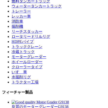
燃料タンカートラック
ウォータータンカートラック
トレーラー
レッカー車
消防車
掘削機
リーチスタッカー
ロータリードリルリグ
HDPEパイプ
トラッククレーン
冷蔵トラック
モーターグレーダー
ホイールローダー
クローラータイプ
いすゞ車
水掘削リグ
トラクター工場
フィーチャー製品
良質のモーターグレーダーG9138